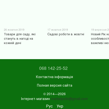
26 жовтня 2019
17 жовтня 2019
19 вересня 2
Товари для саду, які
Cадові роботи в жовтні
Новий Рік н
стануть в нагоді на
особливост
кожній дачі
важливі ню
068 142-25-52
Контактна інформація
Полная версия сайта
© 2014—2026
Інтернет-магазин
marketpoliv@gmail.com
Рус
Укр