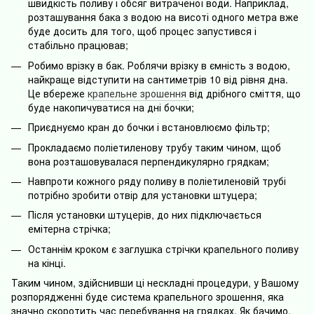
швидкість поливу і обсяг витраченої води. Наприклад,
розташування бака з водою на висоті одного метра вже
буде досить для того, щоб процес запустився і
стабільно працював;
Робимо врізку в бак. Роблячи врізку в ємність з водою,
найкраще відступити на сантиметрів 10 від рівня дна.
Це вбереже
крапельне зрошення
від дрібного сміття, що
буде накопичуватися на дні бочки;
Приєднуємо кран до бочки і встановлюємо фільтр;
Прокладаємо поліетиленову трубу таким чином, щоб
вона розташовувалася перпендикулярно грядкам;
Навпроти кожного ряду поливу в поліетиленовій трубі
потрібно зробити отвір для установки штуцера;
Після установки штуцерів, до них підключається
емітерна стрічка;
Останнім кроком є ​​заглушка стрічки крапельного поливу
на кінці.
Таким чином, здійснивши ці нескладні процедури, у Вашому
розпорядженні буде система крапельного зрошення, яка
значно скоротить час перебування на грядках. Як бачимо,