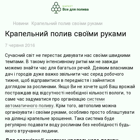
Новини
Крапельний полив своїми руками
Крапельний полив своїми руками
7 червня 2016
Сучасний світ не перестає дивувати нас своїми швидкими
темпами. В такому інтенсивному ритмі ми не завжди
можемо знайти час для багатьох речей. Деяким власникам
дач і городів дуже важко звільнити час серед робочого
тижня, щоб відправитися в передмістя і зайнятися
доглядом за рослинами. Якщо Ви не хочете щоб Ваш врожай
постраждав від відсутності необхідної кількості вологи, то
саме час задуматися про організацію
системи
автоматичного поливу
. Кр
ім того, а
втополив можна
організувати і своїми руками, особливо просто облаштувати
на ділянці крапельне зрошення. Така система буде
регулярно подавати воду рослинам без необхідності будь-
якого втручання людини.