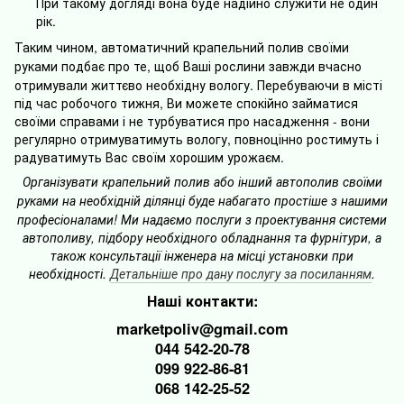
При такому догляді вона буде надійно служити не один
рік.
Таким чином, автоматичний крапельний полив своїми
руками подба
є
про те, щоб Ваші рослини завжди вчасно
отримували життєво необхідну вологу. Перебуваючи в місті
під час робочого тижня, Ви можете спокійно займатися
своїми справами і не турбуватися про насадження - вони
регулярно отримуватимуть вологу, повноцінно ростимуть і
радуватимуть Вас своїм хорошим урожаєм.
Організувати крапельний полив або інший автополив своїми
руками на необхідн
ій
ділянці буде набагато простіше з нашими
професіоналами! Ми надаємо послуги з проектування системи
автополиву, підбору необхідного обладнання та фурнітури, а
також консультації інженера на місці установки при
необхідності.
Детальніше про дану послугу за посиланням
.
Наші контакти:
marketpoliv@gmail.com
044 542-20-78
099 922-86-81
068 142-25-52