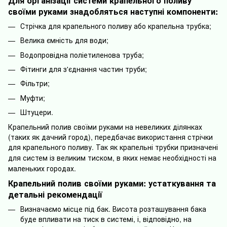
Для організації системи крапельного поливу
своїми руками знадобляться наступні компоненти:
Стрічка для крапельного поливу або крапельна трубка;
Велика ємність для води;
Водопровідна поліетиленова труба;
Фітинги для з'єднання частин труби;
Фільтри;
Муфти;
Штуцери.
Крапельний полив своїми руками на невеликих ділянках
(таких як дачний город), передбачає використання стрічки
для крапельного поливу. Так як крапельні трубки призначені
для систем
і
з великим тиском, в яких немає необхідності на
маленьких городах.
Крапельний полив своїми руками: устаткування та
детальн
і
рекомендації
Визначаємо місце під бак. Висота розташування бака
буде впливати на тиск в системі, і, відповідно, на