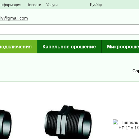
Рус
Укр
 информация
Новости
Услуги
liv@gmail.com
подключения
Капельное орошение
Микроороше
Со