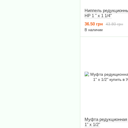
Ниппель редукционный
НР 1 " х 1 1/4"
36.50 грн
43.80 грн
В наличии
Муфта редукционная I
1" х 1/2"