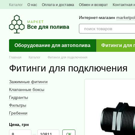
Перейти к основному контенту
Каталог
О нас
Оплата и доставка
Обмен и возврат
Контактная
Интернет-магазин
marketpo
Оборудование для автополива
Фитинги для 
Главная
Каталог
Фитинги для подключения
Фитинги для подключения
Зажимные фитинги
Клапанные боксы
Гидранты
Фильтры
Гребенки
Цена, грн
От Цена, грн
До Цена, грн
OK