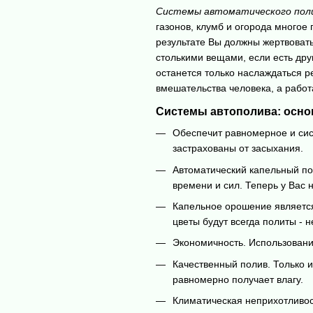
Системы автоматического поли
газонов, клумб и огорода многое 
результате Вы должны жертвоват
столькими вещами, если есть дру
останется только наслаждаться р
вмешательства человека, а рабо
Системы автополива: осн
Обеспечит равномерное и си
застрахованы от засыхания.
Автоматический капельный по
времени и сил. Теперь у Вас 
Капельное орошение является 
цветы будут всегда политы - 
Экономичность. Использование
Качественный полив. Только 
равномерно получает влагу.
Климатическая неприхотливос