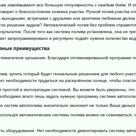
ва завоёвывают все большую популярность с каждым днём.
И эт
говорит о благосостоянии хозяина участка. Ручной полив участка о
ь выходными, встречами с друзьями или занятием любимым делом. 
гое решение задачи? Автоматический полив без проблем справится
езультатом. После того как система полива установлена, она не тр
тает запрограммировано и регулярно подаёт нужное количество во
овные преимущества
стематичное орошение. Благодаря оптимизированной программе п
лив, купить готорый будет гениальным решением для любого участк
нет необходимости трудиться на раскалённом солнце, чтобы спасти
простой в эксплуатации системой. Вы можете быть уверенны, что 
необходимо всего лишь задать нужную программу системе автополи
 систем автополива значительно экономит не только Ваши деньги з
используя автоматические системы полива можно не сомневаться, ч
ть оборудования. Нет необходимости демонтировать систему автоп