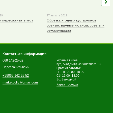
019
27 августа 2019
и пересаживать куст
Обрезка ягодных кустарников
осенью: важные нюансы, советы и
рекомендации
Контактная информация
068 142-25-52
Украина г.Киев
вул, Академіка Заболотного 13
Перезвонить вам?
График работы:
Пн-Пт: 09:00–18:00
+38068 142-25-52
Сб: 11:00–13:00
Вс: Выходной
marketpoliv@gmail.com
Карта проезда