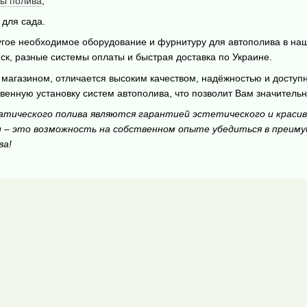
ы полива
;
для сада.
гое необходимое оборудование и фурнитуру для автополива в наш
иск, разные системы оплаты и быстрая доставка по Украине.
магазином, отличается высоким качеством, надёжностью и доступ
венную установку систем автополива, что позволит Вам значитель
атического полива являются гарантией эстетического и крас
и – это возможность на собственном опыте убедиться в преим
ва!