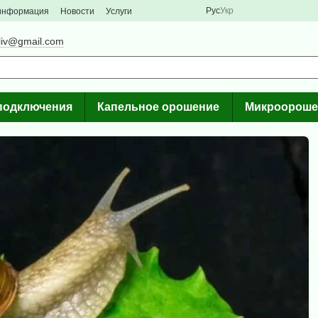
Рус
Укр
 информация
Новости
Услуги
liv@gmail.com
подключения
Капельное орошение
Микроороше