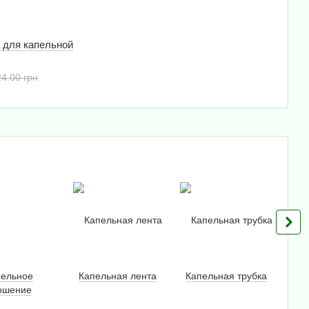
 для капельной
24.00 грн
пельное
Капельная лента
Капельная трубка
Тум
ошение