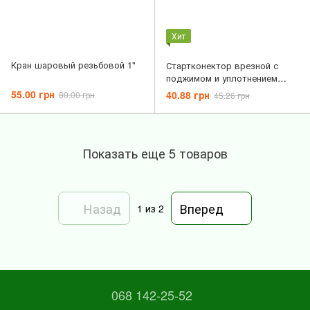
Хит
Кран шаровый резьбовой 1"
Стартконектор врезной с
поджимом и уплотнением
Irritec
55.00 грн
40.88 грн
80.00 грн
45.26 грн
Показать еще 5 товаров
Назад
Вперед
1
из 2
068 142-25-52