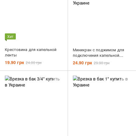
Хит
Крестовина для капельной
Миникран с поджимом для
ленты
подключения капельной
ленты
19.90 грн
24.90 грн
24.00 грн
29.90 грн