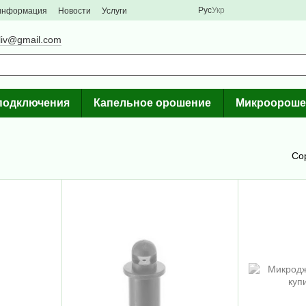
Рус
Укр
 информация
Новости
Услуги
liv@gmail.com
подключения
Капельное орошение
Микроороше
Со