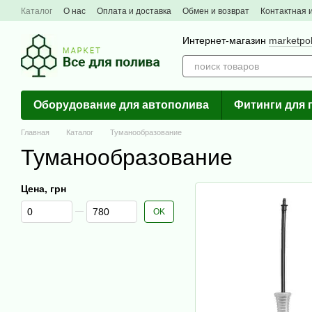
Перейти к основному контенту
Каталог
О нас
Оплата и доставка
Обмен и возврат
Контактная
Интернет-магазин
marketpo
Оборудование для автополива
Фитинги для 
Главная
Каталог
Туманообразование
Туманообразование
Цена, грн
От Цена, грн
До Цена, грн
OK