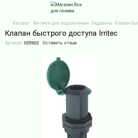
Каталог
Фитинги для подключения
Гидранты
Клапан быс
Клапан быстрого доступа Irritec
Артикул:
025922
Оставить отзыв