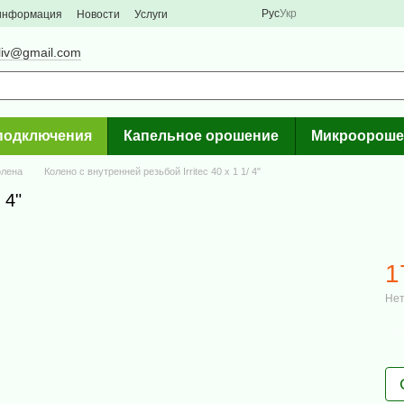
Рус
Укр
 информация
Новости
Услуги
liv@gmail.com
подключения
Капельное орошение
Микроороше
олена
Колено с внутренней резьбой Irritec 40 х 1 1/ 4"
 4"
1
Нет
%