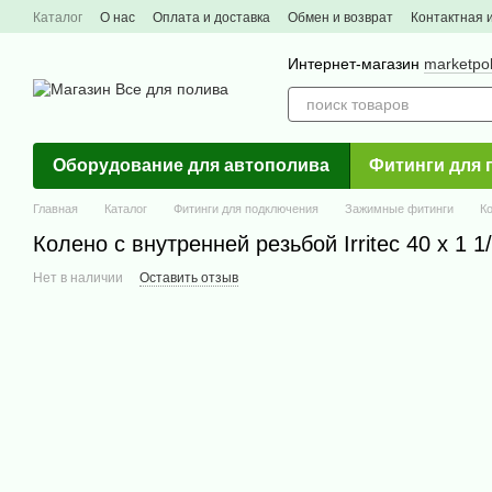
Перейти к основному контенту
Каталог
О нас
Оплата и доставка
Обмен и возврат
Контактная
Интернет-магазин
marketpo
Оборудование для автополива
Фитинги для 
Главная
Каталог
Фитинги для подключения
Зажимные фитинги
К
Колено с внутренней резьбой Irritec 40 х 1 1/
Нет в наличии
Оставить отзыв