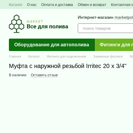
Перейти к основному контенту
Каталог
О нас
Оплата и доставка
Обмен и возврат
Контактная
Интернет-магазин
marketpo
Оборудование для автополива
Фитинги для 
Главная
Каталог
Фитинги для подключения
Зажимные фитинги
М
Муфта с наружной резьбой Irritec 20 х 3/4"
В наличии
Оставить отзыв