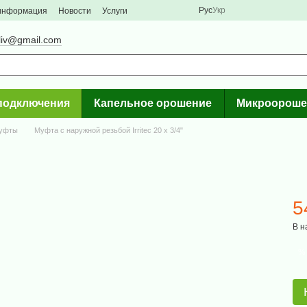
Рус
Укр
 информация
Новости
Услуги
liv@gmail.com
подключения
Капельное орошение
Микроороше
уфты
Муфта с наружной резьбой Irritec 20 х 3/4"
5
В н
%