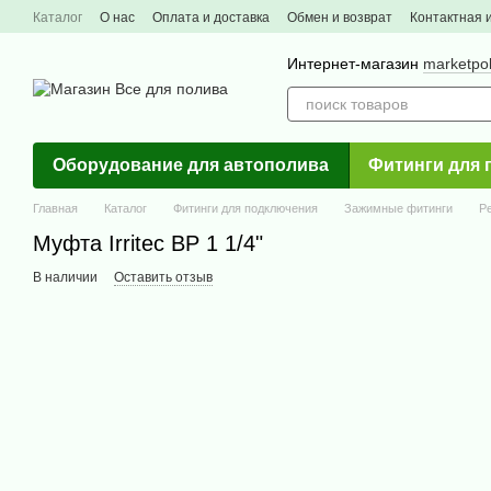
Перейти к основному контенту
Каталог
О нас
Оплата и доставка
Обмен и возврат
Контактная
Интернет-магазин
marketpo
Оборудование для автополива
Фитинги для 
Главная
Каталог
Фитинги для подключения
Зажимные фитинги
Р
Муфта Irritec ВР 1 1/4"
В наличии
Оставить отзыв