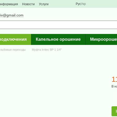
Рус
Укр
 информация
Новости
Услуги
liv@gmail.com
подключения
Капельное орошение
Микроороше
езьбовые переходы
Муфта Irritec ВР 1 1/4"
1
В н
%