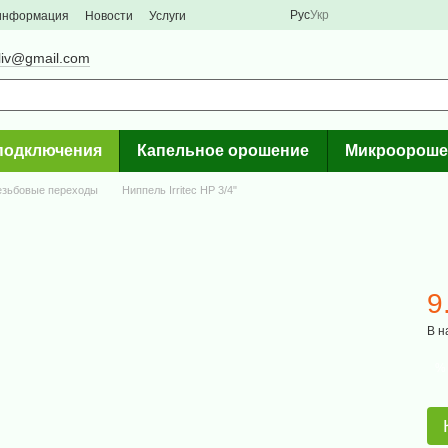
Рус
Укр
 информация
Новости
Услуги
liv@gmail.com
подключения
Капельное орошение
Микроороше
езьбовые переходы
Ниппель Irritec НР 3/4"
9
В н
%