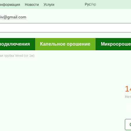
Рус
Укр
 информация
Новости
Услуги
liv@gmail.com
подключения
Капельное орошение
Микроороше
я трубка Vered (от 1м)
1
Нет
%