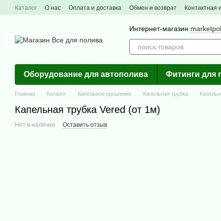
Перейти к основному контенту
Каталог
О нас
Оплата и доставка
Обмен и возврат
Контактная
Интернет-магазин
marketpo
Оборудование для автополива
Фитинги для 
Главная
Каталог
Капельное орошение
Капельная трубка
Капельна
Капельная трубка Vered (от 1м)
Нет в наличии
Оставить отзыв