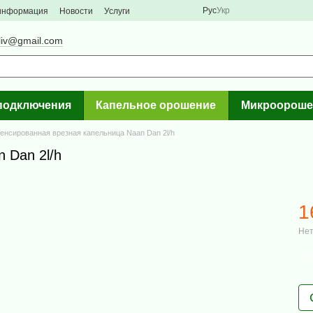
Рус
Укр
 информация
Новости
Услуги
liv@gmail.com
подключения
Капельное орошение
Микроороше
енсированная врезная капельница Naan Dan 2l/h
 Dan 2l/h
1
Нет
%