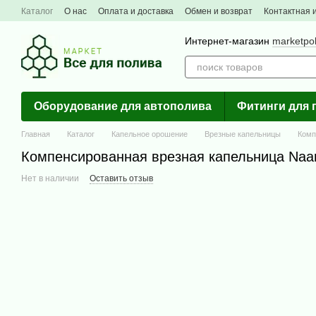
Перейти к основному контенту
Каталог
О нас
Оплата и доставка
Обмен и возврат
Контактная
Интернет-магазин
marketpo
Оборудование для автополива
Фитинги для 
Главная
Каталог
Капельное орошение
Врезные капельницы
Комп
Компенсированная врезная капельница Naan
Нет в наличии
Оставить отзыв