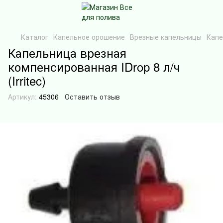
Каталог
Капельное орошение
Врезные капельницы
Капе
Капельница врезная
компенсированная IDrop 8 л/ч
(Irritec)
Артикул:
45306
Оставить отзыв