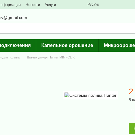
Рус
Укр
 информация
Новости
Услуги
liv@gmail.com
подключения
Капельное орошение
Микроороше
и для полива
Датчик дождя Hunter MINI-CLIK
2
В н
%