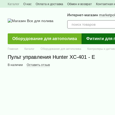
Перейти к основному контенту
Каталог
О нас
Оплата и доставка
Обмен и возврат
Контактная
Интернет-магазин
marketpo
Оборудование для автополива
Фитинги для 
Главная
Каталог
Оборудование для автополива
Контролеры и датчик
Пульт управления Hunter XC-401 - E
В наличии
Оставить отзыв