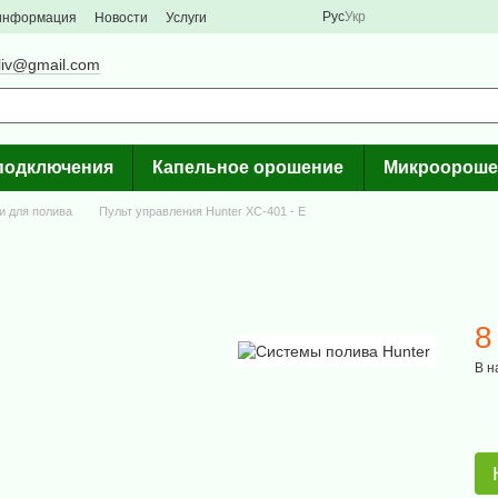
Рус
Укр
 информация
Новости
Услуги
liv@gmail.com
подключения
Капельное орошение
Микроороше
и для полива
Пульт управления Hunter XC-401 - E
8
В н
%