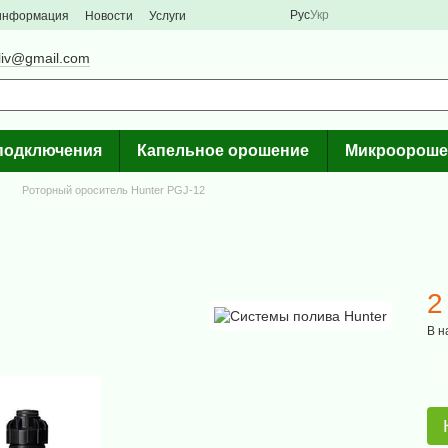
Рус
Укр
 информация
Новости
Услуги
liv@gmail.com
подключения
Капельное орошение
Микроороше
Роторный ороситель Hunter PGJ-12
2
В н
%