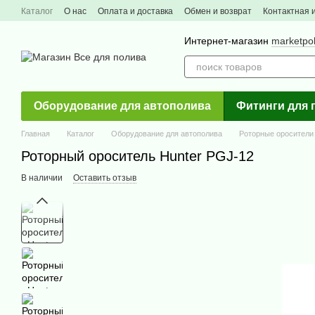
Перейти к основному контенту
Каталог
О нас
Оплата и доставка
Обмен и возврат
Контактная
Интернет-магазин
marketpo
Оборудование для автополива
Фитинги для 
Главная
Каталог
Оборудование для автополива
Роторные оросители
Роторный ороситель Hunter PGJ-12
В наличии
Оставить отзыв