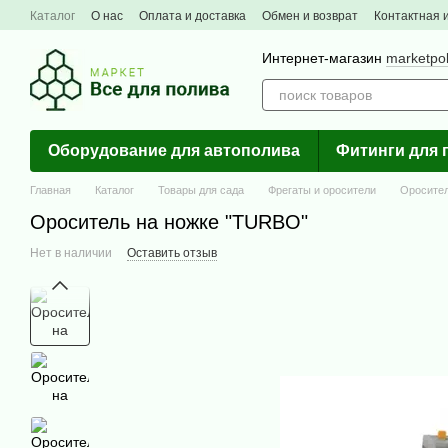
Перейти к основному контенту
Каталог
О нас
Оплата и доставка
Обмен и возврат
Контактная
Интернет-магазин
marketpo
Оборудование для автополива
Фитинги для 
Главная
Каталог
Товары для сада
Фрегаты и оросители
Оросител
Ороситель на ножке "TURBO"
Нет в наличии
Оставить отзыв