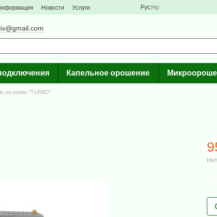
Рус
Укр
 информация
Новости
Услуги
liv@gmail.com
подключения
Капельное орошение
Микроороше
ь на ножке "TURBO"
9
Нет
%