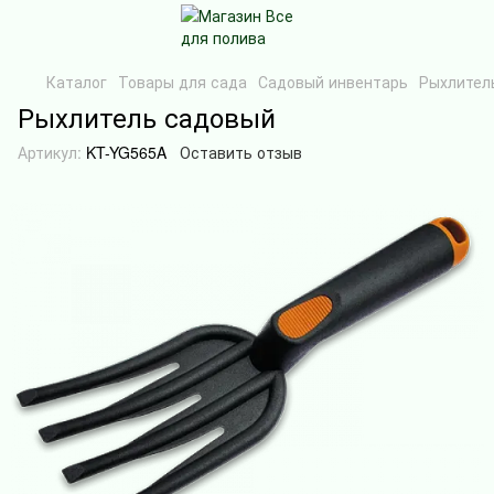
Каталог
Товары для сада
Садовый инвентарь
Рыхлител
Рыхлитель садовый
Артикул:
KT-YG565A
Оставить отзыв