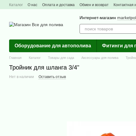
Перейти к основному контенту
Каталог
О нас
Оплата и доставка
Обмен и возврат
Контактная
Интернет-магазин
marketpo
Оборудование для автополива
Фитинги для 
Главная
Каталог
Товары для сада
Аксессуары для полива
Тройни
Тройник для шланга 3/4"
Нет в наличии
Оставить отзыв