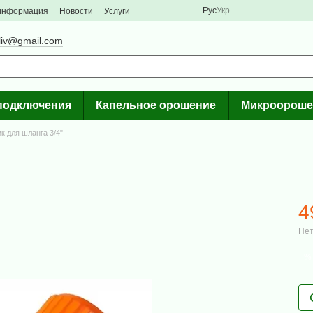
Рус
Укр
 информация
Новости
Услуги
liv@gmail.com
подключения
Капельное орошение
Микроороше
к для шланга 3/4"
4
Нет
%