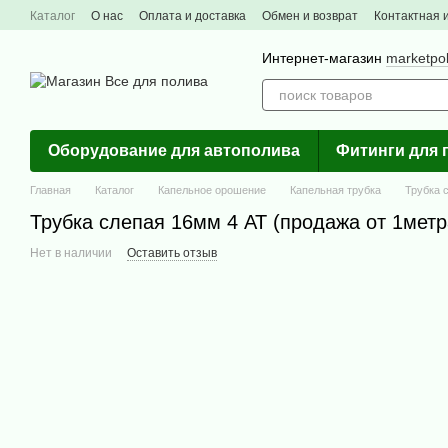
Перейти к основному контенту
Каталог
О нас
Оплата и доставка
Обмен и возврат
Контактная
Интернет-магазин
marketpo
Оборудование для автополива
Фитинги для 
Главная
Каталог
Капельное орошение
Капельная трубка
Трубка 
Трубка слепая 16мм 4 АТ (продажа от 1метр
Нет в наличии
Оставить отзыв