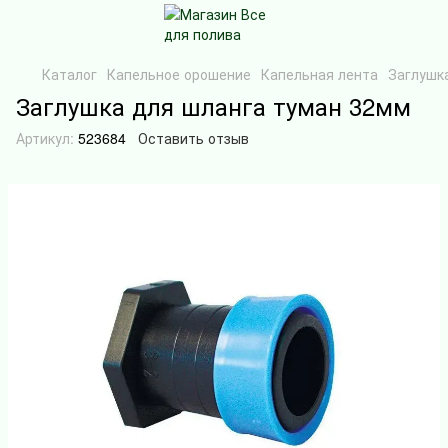
Каталог
Капельное орошение
Капельная лента
Заглушк
Заглушка для шланга туман 32мм
Артикул:
523684
Оставить отзыв