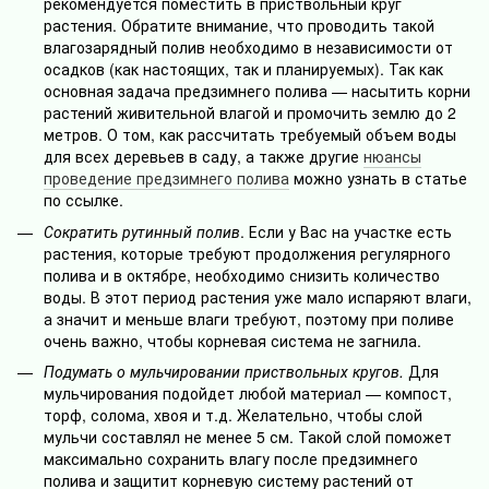
рекомендуется поместить в приствольный круг
растения. Обратите внимание, что проводить такой
влагозарядный полив необходимо в независимости от
осадков (как настоящих, так и планируемых). Так как
основная задача предзимнего полива — насытить корни
растений живительной влагой и промочить землю до 2
метров. О том, как рассчитать требуемый объем воды
для всех деревьев в саду, а также другие
нюансы
проведение предзимнего полива
можно узнать в статье
по ссылке.
Сократить рутинный полив
. Если у Вас на участке есть
растения, которые требуют продолжения регулярного
полива и в октябре, необходимо снизить количество
воды. В этот период растения уже мало испаряют влаги,
а значит и меньше влаги требуют, поэтому при поливе
очень важно, чтобы корневая система не загнила.
Подумать о мульчировании приствольных кругов.
Для
мульчирования подойдет любой материал — компост,
торф, солома, хвоя и т.д. Желательно, чтобы слой
мульчи составлял не менее 5 см. Такой слой поможет
максимально сохранить влагу после предзимнего
полива и защитит корневую систему растений от