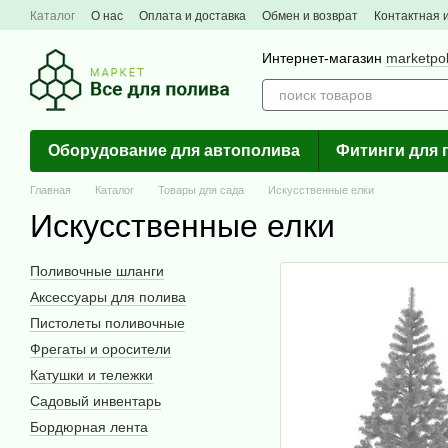
Перейти к основному контенту
Каталог
О нас
Оплата и доставка
Обмен и возврат
Контактная
Интернет-магазин
marketpo
Оборудование для автополива
Фитинги для 
Главная
Каталог
Товары для сада
Искусcтвенные елки
Искусcтвенные елки
Поливочные шланги
Аксессуары для полива
Пистолеты поливочные
Фрегаты и оросители
Катушки и тележки
Садовый инвентарь
Бордюрная лента