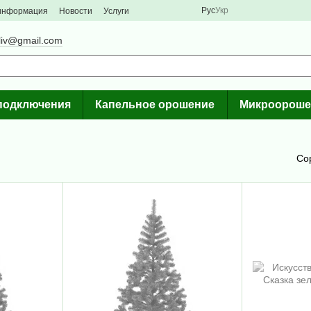
Рус
Укр
 информация
Новости
Услуги
liv@gmail.com
подключения
Капельное орошение
Микроороше
Со