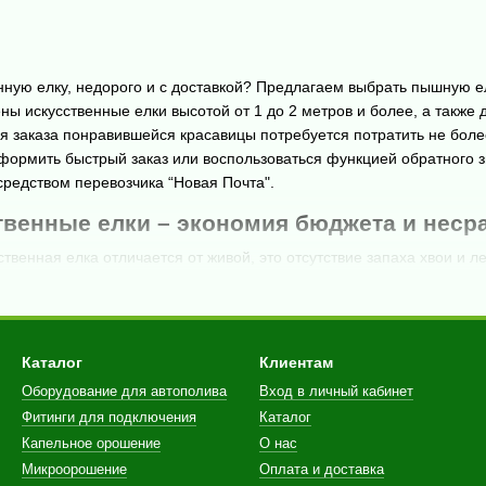
нную елку, недорого и с доставкой? Предлагаем выбрать пышную е
ны искусственные елки высотой от 1 до 2 метров и более, а также
я заказа понравившейся красавицы потребуется потратить не боле
формить быстрый заказ или воспользоваться функцией обратного 
средством перевозчика “Новая Почта".
твенные елки – экономия бюджета и неср
ственная елка отличается от живой, это отсутствие запаха хвои и 
но и значительно превосходит их. Если Вы решили купить искусстве
и достоинствами данного выбора:
нное дерево – Вы вносите свой вклад в сохранение природы
.
родажа лесных деревьев проводится практически на каждом углу л
Каталог
Клиентам
 ухудшению экологии, поскольку именно хвойные посадки – самый
Оборудование для автополива
Вход в личный кабинет
Фитинги для подключения
Каталог
ево поможет сэкономить деньги и время
. Если Вас особенно б
ить поможет искусственная елка. Купить такое дерево однажды озн
Капельное орошение
О нас
срок службы искусственных елок - от 15 до 30 лет. При этом, Вы с
Микроорошение
Оплата и доставка