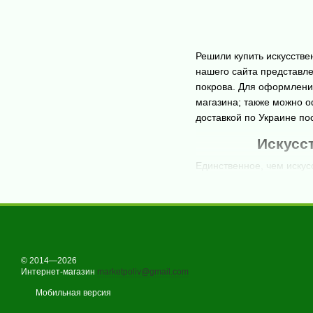
Решили купить искусстве
нашего сайта представле
покрова. Для оформлени
магазина; также можно о
доставкой по Украине по
Искусс
Единственное, чем искус
качества живого дерева, 
ознакомьтесь с основным
Покупая искусстве
перед праздниками п
деревьев приводит к
© 2014—2026
Пластмассовое дер
Интернет-магазин
marketpoliv@gmail.com
значительно сэконом
Мобильная версия
дерево. Минимальный 