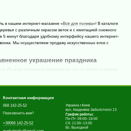
ль в нашем интернет-магазине «
Всё для полива
»! В каталоге
 деревья с различным окрасом веток и с имитацией снежного
е 5 минут благодаря удобному интерфейсу нашего интернет-
звонка. Мы осуществляем продажу искусственных елок с
авненное украшение праздника
леса. По всем остальным параметрам она не только повторяет
нную елку в интернет-магазине, но до сих пор сомневаетесь,
 Принести в дом живую ель или сосну несложно, поскольку
юбого населенного пункта. Однако массовая вырубка
Контактная информация
 мощный фильтр для воздуха.
068 142-25-52
Украина г.Киев
вул, Академіка Заболотного 13
еспокоит семейный бюджет накануне праздников, то
Перезвонить вам?
График работы:
Пн-Пт: 09:00–18:00
ачает надолго избавить себя от расходов на новогоднее
+38068 142-25-52
Сб: 11:00–13:00
экономите и время: чтобы установить елку, больше не
Вс: Выходной
marketpoliv@gmail.com