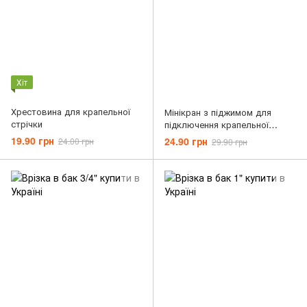
Хіт
Хрестовина для крапельної
Мінікран з піджимом для
стрічки
підключення крапельної
стрічки
19.90 грн
24.90 грн
24.00 грн
29.90 грн