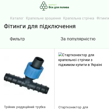
Каталог
Крапельне зрошення
Крапельна стрічка
Фітинг
Фітинги для підключення
Фильтр
За популярністю
Трійник редукційний трубка
Стартконектор для