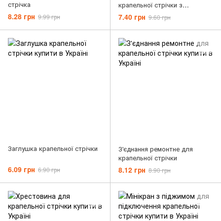
стрічка
крапельної стрічки з
піджимом
8.28 грн
7.40 грн
9.99 грн
9.60 грн
Заглушка крапельної стрічки
З'єднання ремонтне для
крапельної стрічки
6.09 грн
8.12 грн
6.90 грн
8.90 грн