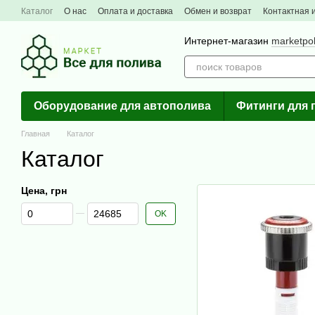
Перейти к основному контенту
Каталог
О нас
Оплата и доставка
Обмен и возврат
Контактная
Интернет-магазин
marketpo
Оборудование для автополива
Фитинги для 
Главная
Каталог
Каталог
Цена, грн
От Цена, грн
До Цена, грн
OK