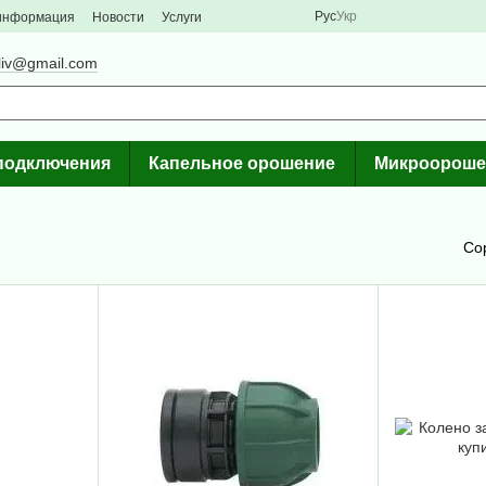
Рус
Укр
 информация
Новости
Услуги
liv@gmail.com
подключения
Капельное орошение
Микроороше
Со