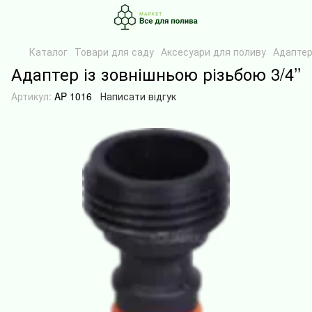
Каталог
Товари для саду
Аксесуари для поливу
Адаптер 
Адаптер із зовнішньою різьбою 3/4’’
Артикул:
AP 1016
Написати відгук