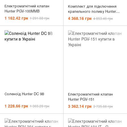
Електромагнітний клапан
Комплект для підключення
Hunter PGV-100MMB
крапельного поливу Hunter
PCZ-101 - 25
1 162.42 грн
4 368.16 грн
1 291.68 грн
4 853.46 грн
Соленоїд Hunter DC 9В
Електромагнітний клапан
Hunter PGV-151
1 228.66 грн
3 362.14 грн
1 365.28 грн
3 735.66 грн