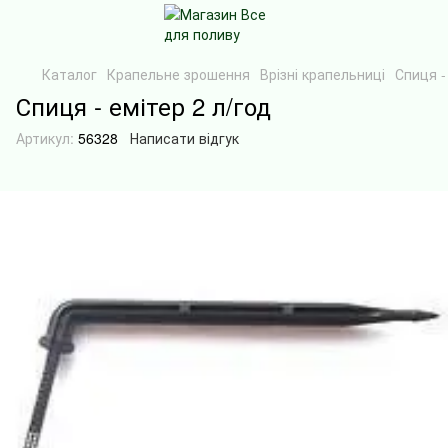
Каталог
Крапельне зрошення
Врізні крапельниці
Спиця -
Спиця - емітер 2 л/год
Артикул:
56328
Написати відгук