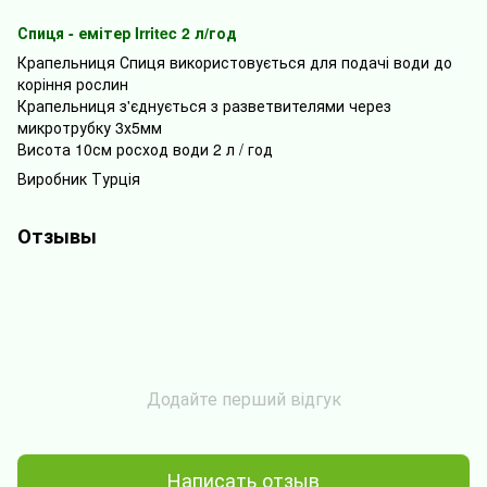
Спиця
-
емітер
Irritec 2
л
/
год
Крапельниця
Спиця
використовується
для
подачі
води
до
коріння
рослин
Крапельниця
з'єднується
з
разветвителями
через
микротрубку
3х5мм
Висота
10см
росход
води
2
л
/
год
Виробник Турція
Отзывы
Додайте перший відгук
Написать отзыв