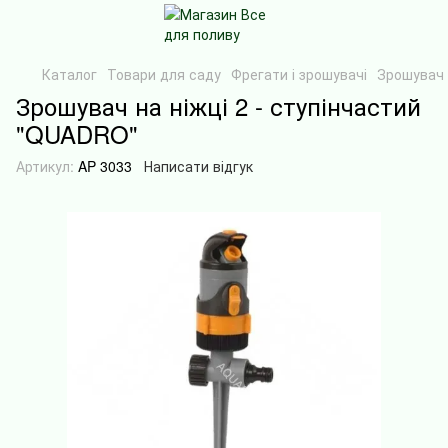
Каталог
Товари для саду
Фрегати і зрошувачі
Зрошувач 
Зрошувач на ніжці 2 - ступінчастий
"QUADRO"
Артикул:
AP 3033
Написати відгук