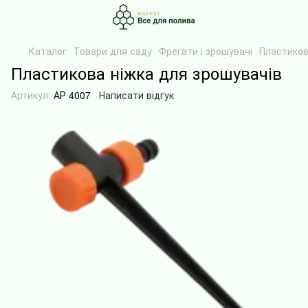
Каталог
Товари для саду
Фрегати і зрошувачі
Пластиков
Пластикова ніжка для зрошувачів
Артикул:
АР 4007
Написати відгук