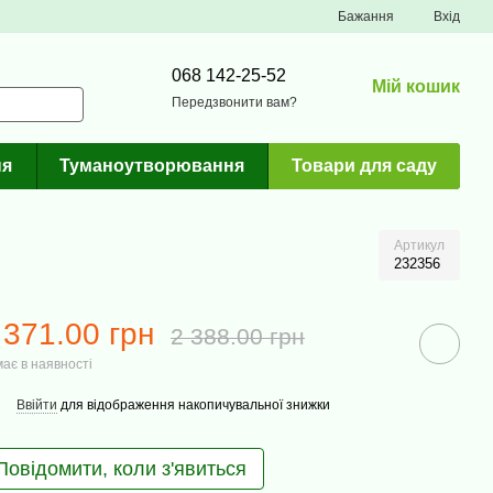
Бажання
Вхід
068 142-25-52
Мій кошик
Передзвонити вам?
ня
Туманоутворювання
Товари для саду
Артикул
232356
 371.00 грн
2 388.00 грн
ає в наявності
Ввійти
для відображення накопичувальної знижки
Повідомити, коли з'явиться