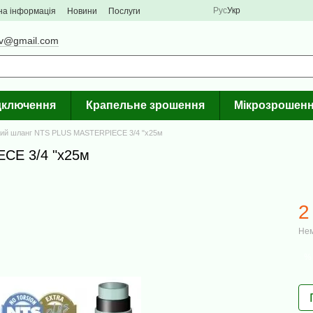
Рус
Укр
на інформація
Новини
Послуги
iv@gmail.com
ідключення
Крапельне зрошення
Мікрозрошен
ий шланг NTS PLUS MASTERPIECE 3/4 "x25м
CE 3/4 "x25м
2
Нем
%