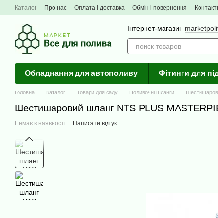
Перейти до основного контенту
Каталог
Про нас
Оплата і доставка
Обмін і повернення
Контакт
Інтернет-магазин
marketpol
Обладнання для автополиву
Фітинги для п
Головна
Каталог
Товари для саду
Поливочні шланги
Шестишаров
Шестишаровий шланг NTS PLUS MASTERPIE
Немає в наявності
Написати відгук