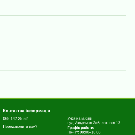
Контактна інформація
068 142-25-52
Україна м.Київ
вул, Академіка Заболотного 13
Передзвонити вам?
Графік роботи:
Пн-Пт: 09:00–18:00