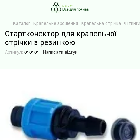
Каталог
Крапельне зрошення
Крапельна стрічка
Фітинг
Стартконектор для крапельної
стрічки з резинкою
Артикул:
010101
Написати відгук