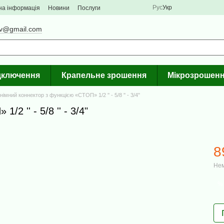
Рус
Укр
на інформація
Новини
Послуги
iv@gmail.com
ідключення
Крапельне зрошення
Мікрозрошен
імний коннектор з функцією «СТОП» 1/2 '' - 5/8 '' - 3/4"
 '' - 5/8 '' - 3/4"
8
Нем
%