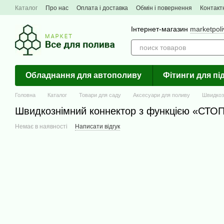
Перейти до основного контенту
Каталог
Про нас
Оплата і доставка
Обмін і повернення
Контакт
Інтернет-магазин
marketpol
Обладнання для автополиву
Фітинги для п
Головна
Каталог
Товари для саду
Аксесуари для поливу
Швидкозн
Швидкознімний коннектор з функцією «СТОП» 1/2
Немає в наявності
Написати відгук