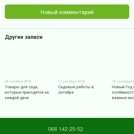
Новый комментарий
Другие записи
26 октября 2019
17 октября 2019
19 сентября 
Товары для сада,
Садовые работы в
Новый Год 
которые пригодятся на
октябре
особенност
каждой даче
важные ню
068 142-25-52