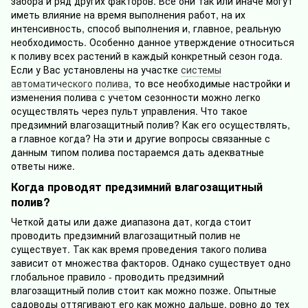
забора и ряд других факторов. Все они так или иначе могут
иметь влияние на время выполнения работ, на их
интенсивность, способ выполнения и, главное, реальную
необходимость. Особенно данное утверждение относиться
к поливу всех растений в каждый конкретный сезон года.
Если у Вас установлены на участке
системы
автоматического полива
, то все необходимые настройки и
изменения полива с учетом сезонности можно легко
осуществлять через пульт управления. Что такое
предзимний влагозащитный полив? Как его осуществлять,
а главное когда? На эти и другие вопросы связанные с
данным типом полива постараемся дать адекватные
ответы ниже.
Когда проводят предзимний влагозащитный
полив?
Четкой даты или даже диапазона дат, когда стоит
проводить предзимний влагозащитный полив не
существует. Так как время проведения такого полива
зависит от множества факторов. Однако существует одно
глобальное правило - проводить предзимний
влагозащитный полив стоит как можно позже. Опытные
садоводы оттягивают его как можно дальше, ровно до тех