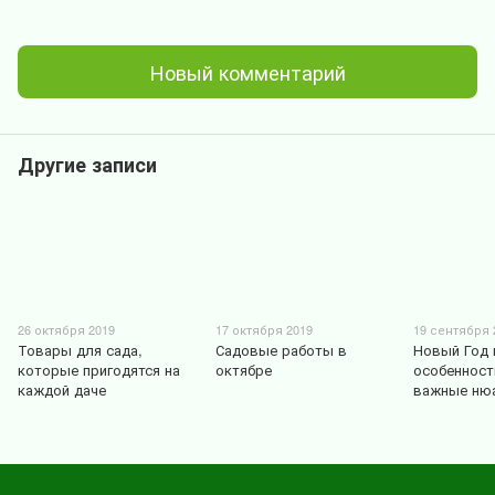
Новый комментарий
Другие записи
26 октября 2019
17 октября 2019
19 сентября 
Товары для сада,
Садовые работы в
Новый Год 
которые пригодятся на
октябре
особенност
каждой даче
важные ню