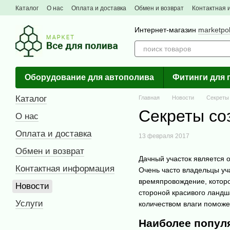
Перейти к основному контенту
Каталог
О нас
Оплата и доставка
Обмен и возврат
Контактная
Интернет-магазин
marketpo
Оборудование для автополива
Фитинги для 
Каталог
Главная
Новости
Секреты 
Секреты со
О нас
Оплата и доставка
13 февраля 2017
Обмен и возврат
Дачный участок является 
Контактная информация
Очень часто владельцы уч
времяпровождение, которо
Новости
стороной красивого ландш
Услуги
количеством влаги помож
Наиболее попул