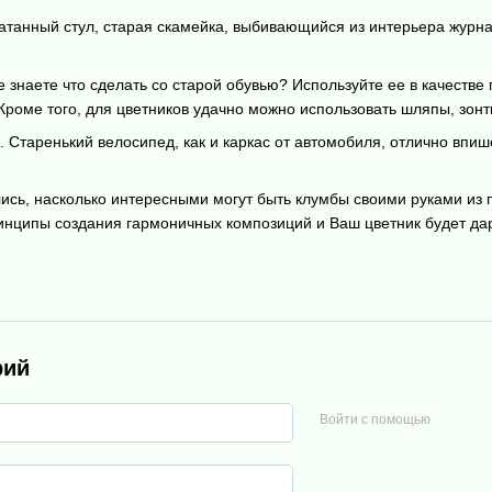
танный стул, старая скамейка, выбивающийся из интерьера журнал
е знаете что сделать со старой обувью? Используйте ее в качестве
 Кроме того, для цветников удачно можно использовать шляпы, зонт
. Старенький велосипед, как и каркас от автомобиля, отлично впи
ись, насколько интересными могут быть клумбы своими руками из 
нципы создания гармоничных композиций и Ваш цветник будет да
рий
Войти с помощью