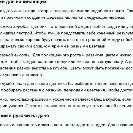
ми для начинающих
создать даже люди, которые никогда не имели подобного опыта. Гл
ыми правилами создания шедевра являются следующие нюансы:
 гамма клумбы.
Цветник – это основной акцент любого сада или уча
 слишком пестрой. Чтобы лучше представить себе конечный результ
ь, насколько хорошо будут сочетаться цвета растений между собо
аздражать своими слишком яркими и разными цветами.
разной высоты
. Для полноценного роста и развития цветам нужно
том, чтобы каждое растение получило жизненно важную влагу. А для
астения разной высоты на клумбе. Цветы могут быть посажены дос
ые условия для жизни.
клумба.
Если для своего цветника Вы выберете только весенние цв
подбирать растения с разными периодами цветения, чтобы достич
ажно, насколько красивой и ухоженной является Ваша клумба, если
рии участка.
Секреты полива газона
можно узнать в нашей специал
оими руками на даче
овать и воплощать в жизнь даже нестандартные идеи. Для создан