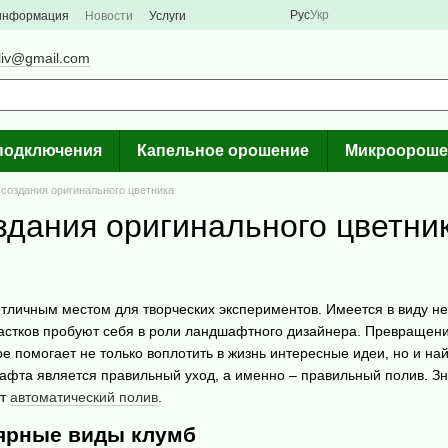
Рус
Укр
 информация
Новости
Услуги
liv@gmail.com
подключения
Капельное орошение
Микроороше
создания оригинального цветника
здания оригинального цветни
отличным местом для творческих экспериментов. Имеется в виду н
астков пробуют себя в роли ландшафтного дизайнера. Превращение
е помогает не только воплотить в жизнь интересные идеи, но и н
афта является правильный уход, а именно – правильный полив. З
ет
автоматический полив
.
ярные виды клумб