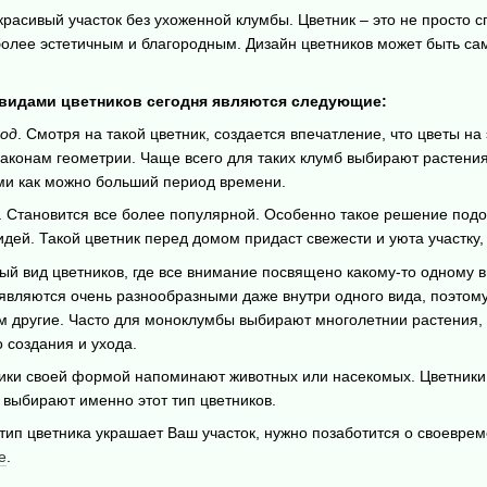
расивый участок без ухоженной клумбы. Цветник – это не просто с
более эстетичным и благородным. Дизайн цветников может быть сам
видами цветников сегодня являются следующие:
од
. Смотря на такой цветник, создается впечатление, что цветы н
законам геометрии. Чаще всего для таких клумб выбирают растени
ми как можно больший период времени.
. Становится все более популярной. Особенно такое решение подо
дей. Такой цветник перед домом придаст свежести и уюта участку,
й вид цветников, где все внимание посвящено какому-то одному ви
 являются очень разнообразными даже внутри одного вида, поэто
 другие. Часто для моноклумбы выбирают многолетнии растения, т
 создания и ухода.
ики своей формой напоминают животных или насекомых. Цветники 
 выбирают именно этот тип цветников.
й тип цветника украшает Ваш участок, нужно позаботится о своевр
е
.