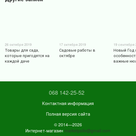
26 октября 2019
17 октября 2019
19 сентября 
Товары для сада,
Садовые работы в
Новый Год 
которые пригодятся на
октябре
особенност
каждой даче
важные ню
068 142-25-52
Контактная информация
Полная версия сайта
© 2014—2026
Интернет-магазин
marketpoliv@gmail.com