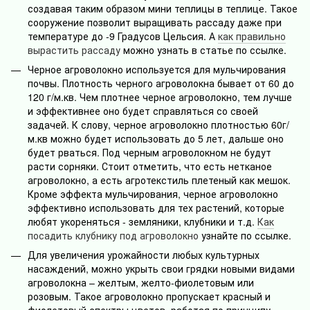
создавая таким образом мини теплицы в теплице. Такое
сооружение позволит выращивать рассаду даже при
температуре до -9 Градусов Цельсия. А
как правильно
вырастить рассаду
можно узнать в статье по ссылке.
Черное агроволокно используется для мульчирования
почвы. Плотность черного агроволокна бывает от 60 до
120 г/м.кв. Чем плотнее черное агроволокно, тем лучше
и эффективнее оно будет справляться со своей
задачей. К слову, черное агроволокно плотностью 60г/
м.кв можно будет использовать до 5 лет, дальше оно
будет рваться. Под черным агроволокном не будут
расти сорняки. Стоит отметить, что есть нетканое
агроволокно, а есть агротекстиль плетеный как мешок.
Кроме эффекта мульчирования, черное агроволокно
эффективно использовать для тех растений, которые
любят укореняться - земляники, клубники и т.д.
Как
посадить клубнику под агроволокно
узнайте по ссылке.
Для увеличения урожайности любых культурных
насаждений, можно укрыть свои грядки новыми видами
агроволокна – желтым, желто-фиолетовым или
розовым. Такое агроволокно пропускает красный и