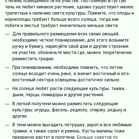
степень освещенности на участке. Постоянную и густую
тень не любит никакое растение, однако существуют менее
трепетные к наличию света культуры. Помните, что плоды и
корнеплоды требуют больше всего солнца, тогда как
побеги и листья требуют значительно меньше света.
Для правильного размещения всех своих овощей,
необходимо четкое планирование, для этого возьмите
ручку и бумагу, нарисуйте свой дом и другие строения
на участке, обозначьте места где, можно теоретически
разместить грядки.
При планировании, необходимо помнить, что летом
солнце всходит очень рано, а значит восточный и юго-
восточный сектора освещены достаточно сильно.
На солнце любят расти следующие культуры: тыква,
дыни, перцы, помидоры и другие растения.
В легкой полутени можно разместить следующие
культуры: огурцы, фасоль, редиску, спаржу, редьку и
другие.
В тени можно высадить петрушку, укроп и все любимые
травки, а также салат и ревень. Кусты малины тоже
прекрасно растут в полутени.
Больше советов по