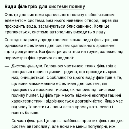
Види фільтрів для
системи поливу
Фільтр для системи крапельного поливу є обов'язковим
елементом системи. Без нього невеликі отвори, через які
проходить вода, засмічуються блискавично. Коли це
трапляється, система автополиву виходить з ладу.
Сьогодні на ринку представлено кілька видів фільтрів, які
однаково ефективні і для
систем крапельного зрошення
і
для дощування. Всі фільтри діляться на групи, залежно від
параметрів фільтруючо
ї
складової:
Дискові фільтри.
Головною частиною таких фільтрів є
спеціальні пористі диски - рідина, що проходить крізь
них, очищається. Особливістю цього виду фільтрів є те,
що вони максимально ефективн
і
для систем, які
працюють з високим тиском, як наприклад, системи
поливу hunter. Ці фільтри мають відмінні експлуатаційні
характеристики і відрізняються довговічністю. Якщо час
від часу їх чистити - вони легко прослужать сезон і
навіть більше.
Сітчасті фільтри
. Це одні з найбільш простих фільтрів для
систем автополиву, але вони не менш популярні, ніж