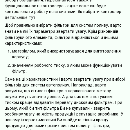
функціональності контролера - адже саме він буде
контролювати роботу всієї системи. Як вибрати контролер -
детальніше тут
.
Щоб правильно вибрати фільтри для систем поливу, варто
знати на які їх параметри звертати увагу. Крім різновид
ів
фільтруючого елемента, фільтри відрізняються й іншими
характеристиками:
матеріалом, який використовувався для виготовлення
корпусу;
значенням робочого тиску, з яким може функціонувати
фільтр.
Саме на ці характеристики і варто звертати увагу при виборі
фільтрів для систем автополиву. Наприклад, варто
розуміти, що сітчасті фільтри з нержавіючого металу
служитимуть значно довше. А для систем з потужним
тиском краще віддавати перевагу дисковим фільтрам. При
цьому, який би тип фільтра Ви не купували - зверніть
особливу увагу на якість продукції і репутацію виробника. У
нашому інтернет-магазині Ви знайдете тільки кращу
продукцію для самих різних систем поливу - фільтри,