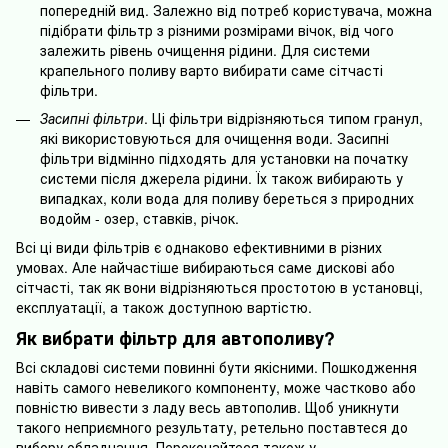
попередній вид. Залежно від потреб користувача, можна
підібрати фільтр з різними розмірами вічок, від чого
залежить рівень очищення рідини. Для системи
крапельного поливу варто вибирати саме сітчасті
фільтри.
Засипні фільтри
. Ці фільтри відрізняються типом гранул,
які використовуються для очищення води. Засипні
фільтри відмінно підходять для установки на початку
системи після джерела рідини. Їх також вибирають у
випадках, коли вода для поливу береться з природних
водойм - озер, ставків, річок.
Всі ці види фільтрів є однаково ефективними в різних
умовах. Але найчастіше вибираються саме дискові або
сітчасті, так як вони відрізняються простотою в установці,
експлуатації, а також доступною вартістю.
Як вибрати фільтр для автополиву?
Всі складові системи повинні бути якісними. Пошкодження
навіть самого невеликого компоненту, може частково або
повністю вивести з ладу весь автополив. Щоб уникнути
такого неприємного результату, ретельно поставтеся до
вибору обладнання. Переконайтеся також у