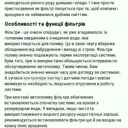
знаходяться різного роду домішки і опади. І таке просте
пристосування як фільтр піклується про те, щоб клапани і
зрошувач
і
не забивалися дрібним сміттям.
Особливості та функції фільтрів
Фільтри - це очисні споруди і, як уже згадувалося, їх
головним завданням є очищення води, яка
використовується для поливу. Це в свою чергу вбереже
обладнання від забруднення і виходу зі строю. Фільтри
поливу значно подовжують термін експлуатації системи.
Крім того, при їх використанні збільшуються інтервали по
обслуговуванню автополиву. Таким чином, Вам
знадобиться значно менше часу для догляду за системою.
А сучасні
контролери хантер
і датчики погоди і зовсім
мінімізують необхідність людського втручання в роботу
системи.
При монтажі автополиву фільтри обов'язково
встановлюються спочатку системи, на вузлах з
резервуаром води. У випадках, якщо чистота
використовуваного водного ресурсу недостатньо хороша,
рекомендується встановлювати фільтри ще й на входах на
кожну лінію зрошення.