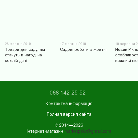
26 жовтня 2019
17 жовтня 2019
19 вересня 2
Товари для саду, які
Cадові роботи в жовтні
Новий Рік н
стануть в нагоді на
особливост
кожній дачі
важливі ню
068 142-25-52
Контактна інформація
Полная версия сайта
© 2014—2026
Інтернет-магазин
marketpoliv@gmail.com