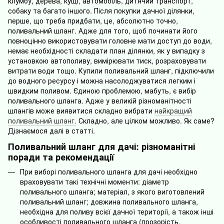
клумбу, дерева, кущі, автомобіль, дитячий транспорт,
собаку та багато іншого. Після покупки дачної ділянки,
перше, що треба придбати, це, абсолютно точно,
поливальний шланг. Адже для того, щоб починати його
повноцінно використовувати головне мати доступ до води,
немає необхідності складати план ділянки, як у випадку з
установкою автополиву, вимірювати тиск, розраховувати
витрати води тощо. Купили поливальний шланг, підключили
до водного ресурсу і можна насолоджуватися легким і
швидким поливом. Єдиною проблемою, мабуть, є вибір
поливального шланга. Адже у великій різноманітності
шлангів може виявитися складно вибрати
найкращий
поливальний шланг.
Складно, але цілком можливо. Як саме?
Дізнаємося далі в статті.
Поливальний шланг для дачі: різноманітні
поради та рекомендації
При виборі поливального шланга для дачі необхідно
враховувати такі технічні моменти: діаметр
поливального шланга; матеріал, з якого виготовлений
поливальний шланг; довжина поливального шланга,
необхідна для поливу всієї дачної території, а також інші
особливості поливального шланга (прозорість,