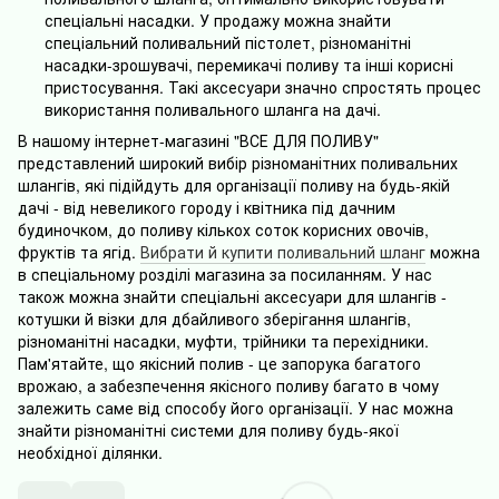
спеціальні насадки. У продажу можна знайти
спеціальний поливальний пістолет, різноманітні
насадки-зрошувачі, перемикачі поливу та інші корисні
пристосування. Такі аксесуари значно спростять процес
використання поливального шланга на дачі.
В нашому інтернет-магазині "ВСЕ ДЛЯ ПОЛИВУ"
представлений широкий вибір різноманітних поливальних
шлангів, які підійдуть для організації поливу на будь-якій
дачі - від невеликого городу і квітника під дачним
будиночком, до поливу кількох соток корисних овочів,
фруктів та ягід.
Вибрати й купити поливальний шланг
можна
в спеціальному розділі магазина за посиланням. У нас
також можна знайти спеціальні аксесуари для шлангів -
котушки й візки для дбайливого зберігання шлангів,
різноманітні насадки, муфти, трійники та перехідники.
Пам'ятайте, що якісний полив - це запорука багатого
врожаю, а забезпечення якісного поливу багато в чому
залежить саме від способу його організації. У нас можна
знайти різноманітні системи для поливу будь-якої
необхідної ділянки.