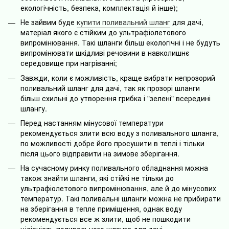
екологічність, безпека, комплектація й інше);
Не зайвим буде
купити поливальний шланг
для дачі,
матеріал якого є стійким до ультрафіолетового
випромінювання. Такі шланги більш екологічні і не будуть
випромінювати шкідливі речовини в навколишнє
середовище при нагріванні;
Завжди, коли є можливість, краще вибрати непрозорий
поливальний шланг для дачі, так як прозорі шланги
більш схильні до утворення грибка і "зелені" всередині
шлангу.
Перед настанням мінусової температури
рекомендується злити всю воду з поливального шланга,
по можливості добре його просушити в теплі і тільки
після цього відправити на зимове зберігання.
На сучасному ринку поливального обладнання можна
також знайти шланги, які стійкі не тільки до
ультрафіолетового випромінювання, але й до мінусових
температур. Такі поливальні шланги можна не прибирати
на зберігання в тепле приміщення, однак воду
рекомендується все ж злити, щоб не пошкодити