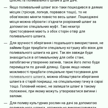
цілісність поливального шланга для дачі.
Якщо поливальний шланг все-таки пошкодився в деяких
місцях (тріснув, лопнув, порвався тощо), то не
обов'язково міняти повністю весь шланг. Пошкоджені
місця можна обрізати і з'єднати розрізаний шланг за
допомогою спеціальних муфт. Такі нехитрі
пристосування мають з обох сторін отвір для
поливального шланга.
Для зручності зберігання і подальшого використання, не
зайвим буде придбати спеціальну котушку або візок для
поливального шланга на дачі. Так він завжди буде
знаходиться в оптимальному для себе стані,
запобігаючи утворенню загинів, також його легко буде
переміщати по дачній ділянці. Однак якщо немає
можливості придбати спеціальне пристосування для
поливального шланга
, можна облаштувати зберігання
шланга в старій покришці, на спеціальному гачку в сараї
тощо. Головний нюанс, не залишати шланг в такому
положенні, при якому можуть утворюватися вигини і
заломи.
Для поливу культурних рослин на дачі за допомогою
поливального шланга, оптимально використовувати