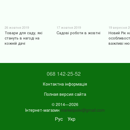
26 жовтня 2019
17 жовтня 2019
19 вересня 2
Товари для саду, які
Cадові роботи в жовтні
Новий Рік н
стануть в нагоді на
особливост
кожній дачі
важливі ню
068 142-25-52
Контактна інформація
Полная версия сайта
© 2014—2026
Інтернет-магазин
marketpoliv@gmail.com
Рус
Укр