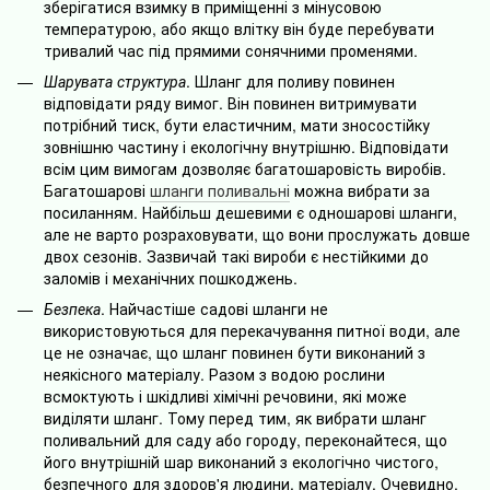
зберігатися взимку в приміщенні з мінусовою
температурою, або якщо влітку він буде перебувати
тривалий час під прямими сонячними променями.
Шарувата структура
. Шланг для поливу повинен
відповідати ряду вимог. Він повинен витримувати
потрібний тиск, бути еластичним, мати зносостійку
зовнішню частину і екологічну внутрішню. Відповідати
всім цим вимогам дозволяє багатошаровість виробів.
Багатошарові
шланги поливальні
можна вибрати за
посиланням. Найбільш дешевими є одношарові шланги,
але не варто розраховувати, що вони прослужать довше
двох сезонів. Зазвичай такі вироби є нестійкими до
заломів і механічних пошкоджень.
Безпека
. Найчастіше садові шланги не
використовуються для перекачування питної води, але
це не означає, що шланг повинен бути виконаний з
неякісного матеріалу. Разом з водою рослини
всмоктують і шкідливі хімічні речовини, які може
виділяти шланг. Тому перед тим, як вибрати шланг
поливальний для саду або городу, переконайтеся, що
його внутрішній шар виконаний з екологічно чистого,
безпечного для здоров'я людини, матеріалу. Очевидно,