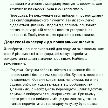
що шланги з якісного матеріалу коштують дорожче, але
економити на здоров'ї слід в останню чергу.
Прозорість.
Не рекомендується вибирати прозорі шланги
без світловідбиваючого пігменту, так як вони легко
піддаються цвітінню. Згодом під впливом сонячного
світла на внутрішній стороні шланга утворюються
водорості. Позбутися їх вже практично неможливо.
Додаткові аксесуари до поливальних шлангів
Як вибрати шланг поливальний для саду ми вже знаємо. Але
є ще й різноманітні аксесуари, які можуть зробити
використання шланга значно простішим. Найбільш
важливими є:
Котушка
. Котушки роблять зберігання шлангів більш
правильним і безпечним для виробів. Бувають переносні
і стаціонарні. Останні кріпляться, наприклад, на стіну
будівлі. Вибір котушки залежить від особливостей
ділянки - якщо необхідність переміщати шланг відсутня,
то можна вибирати стаціонарні котушки. При цьому
варто ретельно вибирати місце для монтажу, так як
пізніше перемістити стаціонарну котушку буде важко.