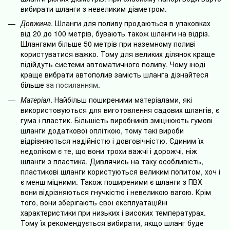
вибирати шланги з невеликим діаметром.
Довжина
. Шланги для поливу продаються в упаковках
від 20 до 100 метрів, бувають також шланги на відріз.
Шлангами більше 50 метрів при наземному поливі
користуватися важко. Тому для великих ділянок краще
підійдуть системи автоматичного поливу. Чому іноді
краще вибрати автополив замість шланга дізнайтеся
більше
за посиланням
.
Матеріал
. Найбільш поширеними матеріалами, які
використовуються для виготовлення садових шлангів, є
гума і пластик. Більшість виробників зміцнюють гумові
шланги додаткової опліткою, тому такі вироби
відрізняються надійністю і довговічністю. Єдиним їх
недоліком є ​​те, що вони трохи важчі і дорожчі, ніж
шланги з пластика. Дивлячись на таку особливість,
пластикові шланги користуються великим попитом, хоч і
є менш міцними. Також поширеними є шланги з ПВХ -
вони відрізняються гнучкістю і невеликою вагою. Крім
того, вони зберігають свої експлуатаційні
характеристики при низьких і високих температурах.
Тому їх рекомендується вибирати, якщо шланг буде