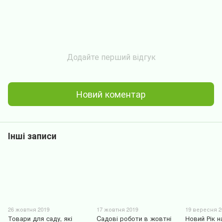
Додайте перший відгук
Новий коментар
Інші записи
26 жовтня 2019
17 жовтня 2019
19 вересня 2
Товари для саду, які
Cадові роботи в жовтні
Новий Рік н