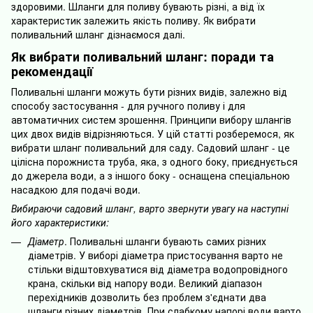
здоровими. Шланги для поливу бувають різні, а від їх
характеристик залежить якість поливу. Як вибрати
поливальний шланг дізнаємося далі.
Як вибрати поливальний шланг: поради та
рекомендації
Поливальні шланги можуть бути різних видів, залежно від
способу застосування - для ручного поливу і для
автоматичних систем зрошення. Принципи вибору шлангів
цих двох видів відрізняються. У цій статті розберемося, як
вибрати шланг поливальний для саду. Садовий шланг - це
цілісна порожниста труба, яка, з одного боку, приєднується
до джерела води, а з іншого боку - оснащена спеціальною
насадкою для подачі води.
Вибираючи садовий шланг, варто звернути увагу на наступні
його характеристики:
Діаметр
. Поливальні шланги бувають самих різних
діаметрів. У виборі діаметра пристосування варто не
стільки відштовхуватися від діаметра водопровідного
крана, скільки від напору води. Великий діапазон
перехідників дозволить без проблем з'єднати два
шланги різних діаметрів. При слабкому напорі води варто