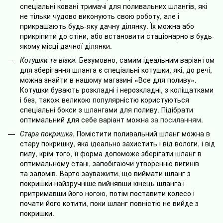
спеціальні ковані тримачі для поливальних шлангів, які
не тільки чудово виконують свою роботу, але і
прикрашають будь-яку дачну ділянку. Їх можна або
прикріпити до стіни, або встановити стаціонарно в будь-
якому місці дачної ділянки.
Котушки та візки.
Безумовно, самим ідеальним варіантом
для зберігання шланга є спеціальні котушки, які, до речі,
можна знайти в нашому магазині «Все для поливу».
Котушки бувають розкладні і нерозкладні, з коліщатками
і без, також великою популярністю користуються
спеціальні бокси з шлангами для поливу. Підібрати
оптимальний для себе варіант можна
за посиланням
.
Стара покришка.
Помістити поливальний шланг можна в
стару покришку, яка ідеально захистить і від вологи, і від
пилу, крім того, її форма допоможе зберігати шланг в
оптимальному стані, запобігаючи утворенню вигинів
та заломів. Варто зауважити, що виймати шланг з
покришки найзручніше вийнявши кінець шланга і
притримавши його ногою, потім поставити колесо і
почати його котити, поки шланг повністю не вийде з
покришки.