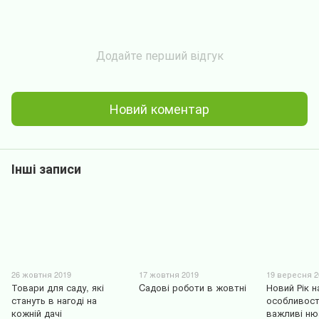
Додайте перший відгук
Новий коментар
Інші записи
26 жовтня 2019
17 жовтня 2019
19 вересня 2
Товари для саду, які
Cадові роботи в жовтні
Новий Рік н
стануть в нагоді на
особливост
кожній дачі
важливі ню