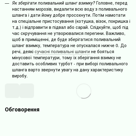
Як зберігати поливальний шланг взимку?
Головне, перед
настанням морозів, видалити всю воду з поливального
шланга і дати йому добре просохнути. Потім намотати
на спеціальне пристосування (котушка, візок, покришка і
т.д.) і відправити в підвал або сарай. Слідкуйте, щоб під
час скручування не утворювалися перегини. Важливо,
щоб в приміщенні, де буде зберігатися поливальний
шланг взимку, температура не опускалася нижче 0. До
речі, деякі
сучасні поливальні шланги
не бояться
мінусової температури, тому їх зберігання взимку не
доставить особливих турбот - при виборі поливального
шланга варто звернути увагу на дану характеристику
виробу.
Обговорення