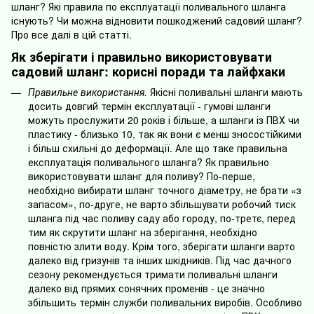
шланг? Які правила по експлуатації поливального шланга
існують? Чи можна відновити пошкоджений садовий шланг?
Про все далі в цій статті.
Як зберігати і правильно використовувати
садовий шланг: корисні поради та лайфхаки
Правильне використання.
Якісні поливальні шланги мають
досить довгий термін експлуатації - гумові шланги
можуть прослужити 20 років і більше, а шланги із ПВХ чи
пластику - близько 10, так як вони є менш зносостійкими
і більш схильні до деформації. Але що таке правильна
експлуатація поливального шланга? Як правильно
використовувати шланг для поливу? По-перше,
необхідно вибирати шланг точного діаметру, не брати «з
запасом», по-друге, не варто збільшувати робочий тиск
шланга під час поливу саду або городу, по-третє, перед
тим як скрутити шланг на зберігання, необхідно
повністю злити воду. Крім того, зберігати шланги варто
далеко від гризунів та інших шкідників. Під час дачного
сезону рекомендується тримати поливальні шланги
далеко від прямих сонячних променів - це значно
збільшить термін служби поливальних виробів. Особливо