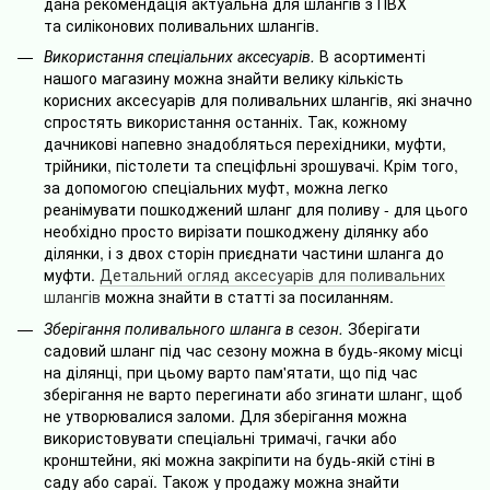
дана рекомендація актуальна для шлангів з ПВХ
та силіконових поливальних шлангів.
Використання спеціальних аксесуарів.
В асортименті
нашого магазину можна знайти велику кількість
корисних аксесуарів для поливальних шлангів, які значно
спростять використання останніх. Так, кожному
дачникові напевно знадобляться перехідники, муфти,
трійники, пістолети та спеціфльні зрошувачі. Крім того,
за допомогою спеціальних муфт, можна легко
реанімувати пошкоджений шланг для поливу - для цього
необхідно просто вирізати пошкоджену ділянку або
ділянки, і з двох сторін приєднати частини шланга до
муфти.
Детальний огляд аксесуарів для поливальних
шлангів
можна знайти в статті за посиланням.
Зберігання поливального шланга в сезон.
Зберігати
садовий шланг під час сезону можна в будь-якому місці
на ділянці, при цьому варто пам'ятати, що під час
зберігання не варто перегинати або згинати шланг, щоб
не утворювалися заломи. Для зберігання можна
використовувати спеціальні тримачі, гачки або
кронштейни, які можна закріпити на будь-якій стіні в
саду або сараї. Також у продажу можна знайти