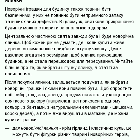
Новорічні іграшки для будинку також повинні бути
безпечними, у них не повинно бути неприємного запаху
та інших явних дефектів. В цілому ж, святкове прикрашання
будинку можна створити за аналогією з двором.
Центральною частиною свята завжди була і буде новорічна
ялинка. Щоб кожен рік не думати, де і коли купити живе
дерево, оптимальніше придбати штучну ялинку. Дуже
важливо вгадати з розмірами, щоб ялинка прикрашала
будинок, а не стала перешкодою для пересування. Читайте
більше про те,
як вибрати штучну ялинку
, в статті за
посиланням.
Після покупки ялинки, залишається подумати, як вибрати
новорічні іграшки і якими вони повинні бути. Щоб спростити
собі вибір, слід заздалегідь продумати загальну концепцію
святкового декору (наприклад, всі прикраси в одному
кольорі, з бантами, з натуральними елементами - шишками,
корою дерев), а потім вже вирушати в магазин, де можна
купити іграшки:
для новорічної ялинки
- крім гірлянд і класичних куль, це
можуть бути фігурки різних тварин і новорічних героїв,