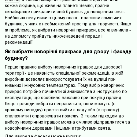
кожна людина, що живе на планеті Земля, прагне
якнайкраще прикрасити свій будинок до новорічних свят.
Найбільші везунчики в цьому плані - власники заміських
будинків, у яких є необмежений простір для творчості. Якщо
ж проблема, як вибрати новорічні прикраси, все ж виникла -
на допомогу прийдуть нижченаведені поради і
рекомендації.
Як вибрати новорічні прикраси для двору і фасаду
будинку?
Перше правило вибору новорічних іграшок для дворової
території - це наявність спеціальної рекомендації, в якій
виробник дозволяє використовувати їх на вулиці при
низьких і мінусових температурах. Тому вибір новорічних
прикрас потрібно починати зі знайомства з інструкцією по
експлуатації, що особливо важливо при покупці гірлянд.
Якщо гірлянди вибрати неправильно, вони можуть (в
кращому випадку) просто вийти з ладу або (в гіршому)
спалахнути і спровокувати пожежу. З таким підходом до
вибору новорічних іграшок можна сміливо відправлятися за
новорічними деревами і іншими атрибутами свята.
Для двору та фасаду можна купити: