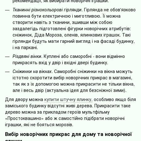
рекомендації, як вибирати новорічні іграшки.
Тканинні різнокольорові гірлянди
. Гірлянда не обов'язково
повинна бути електричною і миготливою. Її можна
створити навіть з тканини, зшивши між собою
заздалегідь підготовлені фігурки новорічних атрибутів:
сніжинок, Діда Мороза, оленів, ялинкових іграшок. Такі
гірлянди будуть мати гарний вигляд і на фасаді будинку,
і на паркані.
Різдвяні вінки
. Куплені або саморобні - вони відмінно
прикрасять вхід у двір і вхідні двері будинку.
Сніжинки на вікнах
. Саморобні сніжинки на вікна можуть
істотно скоротити вибір новорічних прикрас в магазині,
так як з їх допомогою можна прикрасити не тільки вікна,
але і весь двір (актуальна ідея для безсніжної зими).
Для двору можна
купити штучну ялинку,
особливо якщо біля
заміського будинку відсутні живі дерева. Прикрасити таке
дерево можна за прикладом героїв мультфільму
«Простоквашино» або ж самостійно підібрати новорічні
іграшки, які не бояться морозів.
Вибір новорічних прикрас для дому та новорічної
ялинки