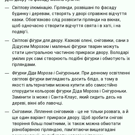
Світлову ілюмінацію
. Гірлянди, розвішані по фасаду
будинку і деревам, створять у дворі справжнє відчуття
казки. Обов'язково слід розвісити гірлянди на вікнах,
щоб одночасно створити відчуття свята і в хаті, і на
подвір'ї.
Світлові фігури для двору
. Казкові олені, сніговики, сани з
Дідусем Морозом і маленькі фігурки тварин можуть
стати центральною частиною прикраси двору. Володарі
умілих рук самі створюють подібні фігурки і обмотують їх
гірляндами.
Фігурки Діда Мороза і Снігуроньки
. При денному освітленні
світлові фігурки виглядають досить блідо, а тому в
якості альтернативи можна купити або самостійно
спорудити кольорові фігурки Діда Мороза і Снігуроньки.
Замінити їх може і Санта-Клаус, який сидить десь на
дереві, вікні або лавочці.
Сніговики
. Ліплення сніговиків - це не тільки розвага, а й
ще один варіант прикраси двору. Щоб зробити снігові
творіння більш помітними, їх також можна обмотати
різнобарвною гірляндою, пам'ятаючи вищезгадані