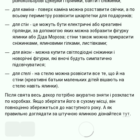
різнокольорові цукерки і пряники, банти і сніжинки;
для каміна
- поверх каміна можна розставити свічки, а по
всьому периметру розвісити шкарпетки для подарунків;
для стін
- це можуть бути електричні або креативні
гірлянди, за допомогою яких можна зобразити фігурку
ялинки або Діда Мороза; стіни також можна прикрасити
сніжинками, ялиновими гілками, листівками;
для вікон
- можна купити світлодіодні сніжинки і
новорічні фігурки, які вночі будуть симпатично
підсвічуватися;
для стелі
- на стелю можна розвісити все те, що й на
стіни (креативні батьки маленьких дітей вішають на
стелю навіть ялинки).
Після свята весь декор потрібно акуратно зняти і розкласти
по коробках. Якщо зберігати його в сухому місці, він
повноцінно збережеться до наступного року. А як
правильно доглядати за штучною ялинкою дізнайтеся
тут
.