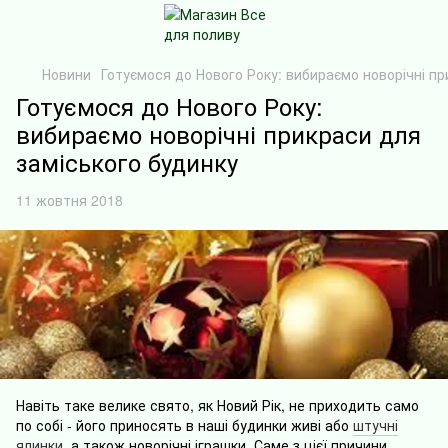
Новини
Готуємося до Нового Року: вибираємо новорічні пр
Готуємося до Нового Року:
вибираємо новорічні прикраси для
заміського будинку
11 жовтня 2018
Навіть таке велике свято, як Новий Рік, не приходить само
по собі - його приносять в наші будинки живі або
штучні
ялинки
, а також новорічні іграшки. Саме з цієї причини