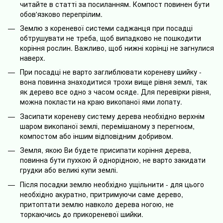
читайте в статті за посиланням. Компост повинен бути
обов'язково перепрілим.
Землю з кореневої системи саджанця при посадці
обтрушувати не треба, щоб випадково не пошкодити
коріння рослин. Важливо, щоб нижні корінці не загнулися
наверх.
При посадці не варто заглиблювати кореневу шийку -
вона повинна знаходитися трохи вище рівня землі, так
як дерево все одно з часом осяде. Для перевірки рівня,
можна покласти на краю викопаної ями лопату.
Засипати кореневу систему дерева необхідно верхнім
шаром викопаної землі, перемішаному з перегноєм,
компостом або іншим відповідним добривом.
Земля, якою Ви будете присипати коріння дерева,
повинна бути пухкою й однорідною, не варто закидати
грудки або великі купи землі.
Після посадки землю необхідно ущільнити - для цього
необхідно акуратно, притримуючи саме дерево,
притоптати землю навколо дерева ногою, не
торкаючись до прикореневої шийки.