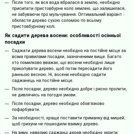
Після того, як вся вода вбралася в землю, необхідно
присипати пристовбурне коло землею, що залишилася,
не забуваючи про мульчування. Оптимальний варіант -
обкласти дерево сухою соломою по всьому
пристовбурному колі.
Як садити дерева восени: особливості осінньої
посадки
Саджати дерева восени необхідно на постійне місце за
всіма правилами посадки, зазначеними вище. Багато
хто помилково вважає, що восени необхідно лише
прикопувати дерево, щоб потім пересадити його
ранньою весною. Ні, восени необхідно садити
саджанець на постійне місце.
Після посадки, дерево необхідно добре і рясно пролити,
не дивлячись на погодні умови.
Після посадки, дерево необхідно обов'язково
пофарбувати.
За необхідності, краще поставити приманку від мишей,
щоб гризуни не пошкодили взимку дерево.
На зиму, невеликі саджанці дерев необхідно укрити