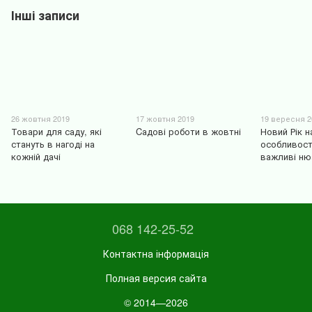
Інші записи
26 жовтня 2019
17 жовтня 2019
19 вересня 2
Товари для саду, які
Cадові роботи в жовтні
Новий Рік н
стануть в нагоді на
особливост
кожній дачі
важливі ню
068 142-25-52
Контактна інформація
Полная версия сайта
© 2014—2026