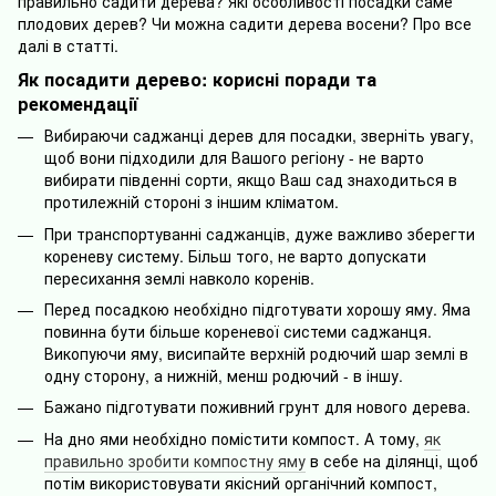
правильно садити дерева? Які особливості посадки саме
плодових дерев? Чи можна садити дерева восени? Про все
далі в статті.
Як посадити дерево: корисні поради та
рекомендації
Вибираючи саджанці дерев для посадки, зверніть увагу,
щоб вони підходили для Вашого регіону - не варто
вибирати південні сорти, якщо Ваш сад знаходиться в
протилежній стороні з іншим кліматом.
При транспортуванні саджанців, дуже важливо зберегти
кореневу систему. Більш того, не варто допускати
пересихання землі навколо коренів.
Перед посадкою необхідно підготувати хорошу яму. Яма
повинна бути більше кореневої системи саджанця.
Викопуючи яму, висипайте верхній родючий шар землі в
одну сторону, а нижній, менш родючий - в іншу.
Бажано підготувати поживний грунт для нового дерева.
На дно ями необхідно помістити компост. А тому,
як
правильно зробити компостну яму
в себе на ділянці, щоб
потім використовувати якісний органічний компост,