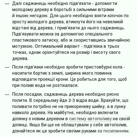
Далі саджанець необхідно підв'язати - допомогти
молодому дереву в боротьбі з сильними вітрами
й іншою негодою. Для цього необхідно взяти кілочок по
зросту молодого дерева, втикнути його на невеликій
відстані від дерева, і прив'язати до нього саджанець.
Підв'язувати можна за допомогою спеціального
пластикового затиску, або ж скориставшись звичайною
мотузкою. Оптимальний варіант - підв'язка в трьох
точках, однак орієнтуйтеся на розмір і висоту свого
дерева.
Після підв'язки необхідно зробити пристовбурні кола -
насипати бортик з землі, ширина якого повинна
відповідати проекції крони. Це робиться для того, щоб
при поливі вода не розтікалася.
Після посадки, саджанець дерева необхідно рясно
полити. В середньому йде 2-3 відра води. Врахуйте, що
поливати потрібно не на прикореневу шийку, а в лунку
навколо дерева. На майбутнє, необхідно включити
ділянку з новим деревом в
систему автополиву
на своїй
ділянці. Якщо Ви ще не облаштували у себе автополив,
дізнайтеся як це зробити своїми руками
за посиланням
.