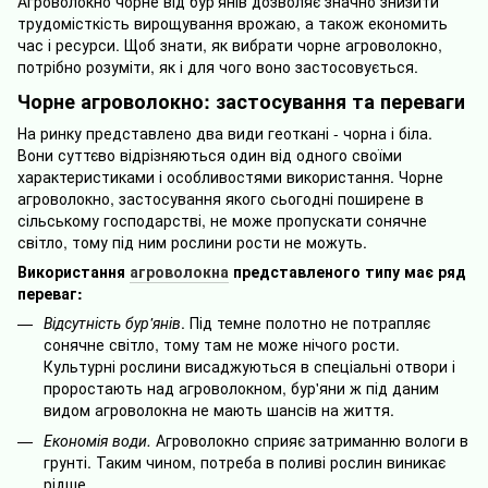
Агроволокно чорне від бур'янів дозволяє значно знизити
трудомісткість вирощування врожаю, а також економить
час і ресурси. Щоб знати, як вибрати чорне агроволокно,
потрібно розуміти, як і для чого воно застосовується.
Чорне агроволокно: застосування та переваги
На ринку представлено два види геоткані - чорна і біла.
Вони суттєво відрізняються один від одного своїми
характеристиками і особливостями використання. Чорне
агроволокно, застосування якого сьогодні поширене в
сільському господарстві, не може пропускати сонячне
світло, тому під ним рослини рости не можуть.
Використання
агроволокна
представленого типу має ряд
переваг:
Відсутність бур'янів
. Під темне полотно не потрапляє
сонячне світло, тому там не може нічого рости.
Культурні рослини висаджуються в спеціальні отвори і
проростають над агроволокном, бур'яни ж під даним
видом агроволокна не мають шансів на життя.
Економія води.
Агроволокно сприяє затриманню вологи в
грунті. Таким чином, потреба в поливі рослин виникає
рідше.