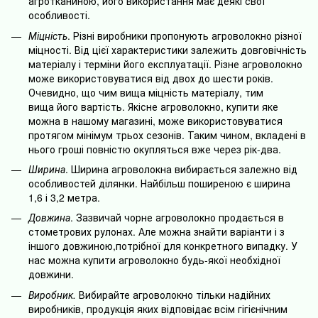
агротканиною, його використання має деякі свої
особливості.
Міцність
. Різні виробники пропонують агроволокно різної
міцності. Від цієї характеристики залежить довговічність
матеріалу і терміни його експлуатації. Різне агроволокно
може використовуватися від двох до шести років.
Очевидно, що чим вища міцність матеріалу, тим
вища його вартість. Якісне агроволокно, купити яке
можна в нашому магазині, може використовуватися
протягом мінімум трьох сезонів. Таким чином, вкладені в
нього гроші повністю окупляться вже через рік-два.
Ширина
. Ширина агроволокна вибирається залежно від
особливостей ділянки. Найбільш поширеною є ширина
1,6 і 3,2 метра.
Довжина
. Зазвичай чорне агроволокно продається в
стометрових рулонах. Але можна знайти варіанти і з
іншого довжиною,потрібної для конкретного випадку. У
нас можна купити агроволокно будь-якої необхідної
довжини.
Виробник.
Вибирайте агроволокно тільки надійних
виробників, продукція яких відповідає всім гігієнічним