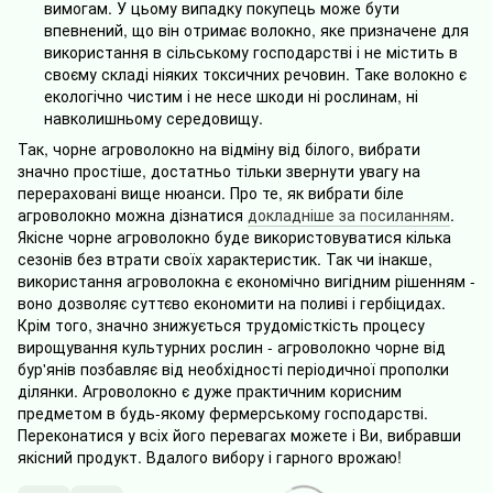
вимогам. У цьому випадку покупець може бути
впевнений, що він отримає волокно, яке призначене для
використання в сільському господарстві і не містить в
своєму складі ніяких токсичних речовин. Таке волокно є
екологічно чистим і не несе шкоди ні рослинам, ні
навколишньому середовищу.
Так, чорне агроволокно на відміну від білого, вибрати
значно простіше, достатньо тільки звернути увагу на
перераховані вище нюанси. Про те, як вибрати біле
агроволокно можна дізнатися
докладніше за посиланням
.
Якісне чорне агроволокно буде використовуватися кілька
сезонів без втрати своїх характеристик. Так чи інакше,
використання агроволокна є економічно вигідним рішенням -
воно дозволяє суттєво економити на поливі і гербіцидах.
Крім того, значно знижується трудомісткість процесу
вирощування культурних рослин - агроволокно чорне від
бур'янів позбавляє від необхідності періодичної прополки
ділянки. Агроволокно є дуже практичним корисним
предметом в будь-якому фермерському господарстві.
Переконатися у всіх його перевагах можете і Ви, вибравши
якісний продукт. Вдалого вибору і гарного врожаю!