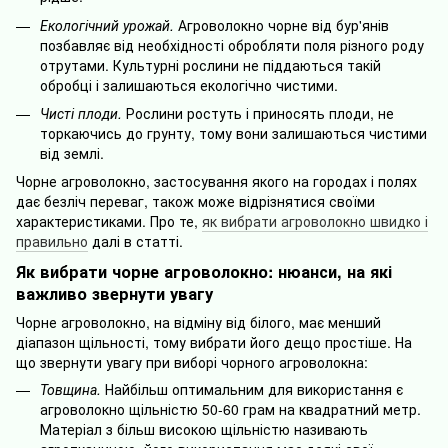
Екологічний урожай.
Агроволокно чорне від бур'янів
позбавляє від необхідності обробляти поля різного роду
отрутами. Культурні рослини не піддаються такій
обробці і залишаються екологічно чистими.
Чисті плоди.
Рослини ростуть і приносять плоди, не
торкаючись до грунту, тому вони залишаються чистими
від землі.
Чорне агроволокно, застосування якого на городах і полях
дає безліч переваг, також може відрізнятися своїми
характеристиками. Про те,
як вибрати агроволокно швидко і
правильно
далі в статті.
Як вибрати чорне агроволокно: нюанси, на які
важливо звернути увагу
Чорне агроволокно, на відміну від білого, має менший
діапазон щільності, тому вибрати його дещо простіше. На
що звернути увагу при виборі чорного агроволокна:
Товщина.
Найбільш оптимальним для використання є
агроволокно щільністю 50-60 грам на квадратний метр.
Матеріал з більш високою щільністю називають