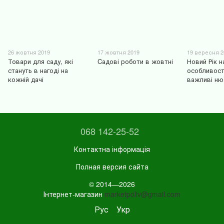
26 жовтня 2019
17 жовтня 2019
19 вересня 2
Товари для саду, які
Cадові роботи в жовтні
Новий Рік н
стануть в нагоді на
особливост
кожній дачі
важливі ню
068 142-25-52
Контактна інформація
Полная версия сайта
© 2014—2026
Інтернет-магазин
marketpoliv@gmail.com
Рус
Укр