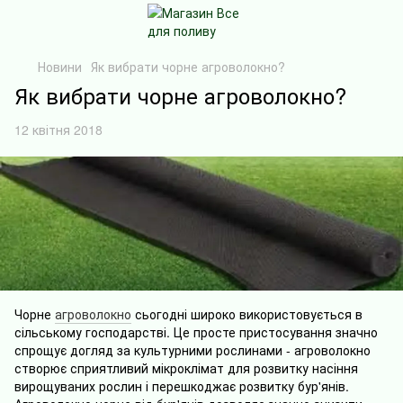
Новини
Як вибрати чорне агроволокно?
Як вибрати чорне агроволокно?
12 квітня 2018
Чорне
агроволокно
сьогодні широко використовується в
сільському господарстві. Це просте пристосування значно
спрощує догляд за культурними рослинами - агроволокно
створює сприятливий мікроклімат для розвитку насіння
вирощуваних рослин і перешкоджає розвитку бур'янів.