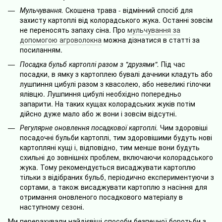
Мульчування.
Скошена трава - відмінний спосіб для
захисту картоплі від колорадського жука. Останні зовсім
не переносять запаху сіна. Про
мульчування за
допомогою агроволокна
можна дізнатися в статті за
посиланням.
Посадка бульб картоплі разом з "друзями".
Під час
посадки, в ямку з картоплею бувалі дачники кладуть або
лушпиння цибулі разом з квасолею, або невеликі гілочки
ялівцю. Лушпиння цибулі необхідно попередньо
запарити. На таких кущах колорадських жуків потім
дійсно дуже мало або ж вони і зовсім відсутні.
Регулярне оновлення посадкової картоплі.
Чим здоровіші
посадочні бульби картоплі, тим здоровішими будуть нові
картопляні кущі і, відповідно, тим менше вони будуть
схильні до зовнішніх проблем, включаючи колорадського
жука. Тому рекомендується висаджувати картоплю
тільки з відібраних бульб, періодично експериментуючи з
сортами, а також висаджувати картоплю з насіння для
отримання оновленого посадкового матеріалу в
наступному сезоні.
Ми перерахували найдієвіші способи безпечної боротьби з