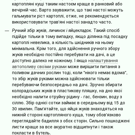
картопляні кущі таким настоєм краще в ранковий або
вечірній час. Варто зауважити, що такі настої можуть
гальмувати ріст картоплі, отже, не рекомендується
використовувати трав'яні настої занадто часто.
Ручний збір жуків, личинок і яйцекладок.
Такий спосіб
підійде тільки в тому випадку, якщо ділянка під посадку
картоплі невелика, а кількість шкідників на ньому
мінімальна. Крім того, для здійснення ручного збору
жуків необхідно постійно перебувати на дачі, а це
доступно далеко не кожному. І якщо
налаштування
автополиву своїми руками
може вирішити питання з
поливом дачних рослин тоді, коли "нікого немає вдома",
то збір жуків руками можна здійснювати тільки
перебуваючи безпосередньо на дачі. Зручно збирати
колорадських жуків в пластикову пляшку, на дно якої
необхідно налити отруйну рідину - гас, бензин, воду з
сіллю. Збір однієї сотки займає в середньому від 15 до
30 хвилин. Пам'ятайте, що яйця жуків знаходяться на
нижній стороні картопляного куща, тому обов'язково
переглядайте бадилля з обох сторін. Сильно пошкоджені
листи краще за все акуратно відщипнути і також
покласти в бутель.