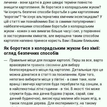
личинки - вони здатні в дуже швидкі терміни повністю
знищити картоплиння. Як боротися з колорадським жуком?
Чи існують безпечні способи боротьби з цим картопляним
"ворогом"? Чи існує альтернатива хімічним інсектицидам? У
цій статті ми познайомимо Вас із самими популярними і
найбезпечнішими способами боротьби з колорадським
жуком - кожен з них вимагає більше часу і сил, у порівнянні
із застосуванням хімікатів, але вирощена таким способом
картопля напевно принесе користь Вам і Вашим близьким.
Як боротися з колорадським жуком без хімії:
огляд безпечних способів
Правильне місце для посадки картоплі.
Перш за все, варто
враховувати
правила сівозміни
для вибору
безпосереднього місця під картоплю. Детальніше про це
можна дізнатися в статті за посиланням. Крім того,
непогано вибирати місце у півтіні - а саме таке, коли
вранці і ввечері картопля буде перебувати під сонцем, а
в найспекотніші літні годинни - в тіні. В якості тіні може
служити будь-яка дачна будова (гараж, сарай, сам
дачний будиночок), високі кущі малини або інших ягід, а
також плодові дерева. Для експерименту, на такому