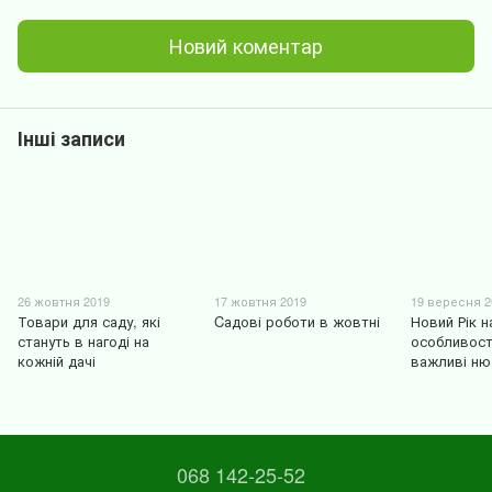
Новий коментар
Інші записи
26 жовтня 2019
17 жовтня 2019
19 вересня 2
Товари для саду, які
Cадові роботи в жовтні
Новий Рік н
стануть в нагоді на
особливост
кожній дачі
важливі ню
068 142-25-52