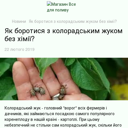
Новини
Як боротися з колорадським жуком без хімії?
Як боротися з колорадським жуком
без хімії?
22 лютого 2019
Колорадський жук - головний "ворог" всіх фермерів і
дачників, які займаються посадкою самого популярного
коренеплоду в нашій країні - картоплі. При цьому
небезпечний не стільки сам колорадський жук, скільки його