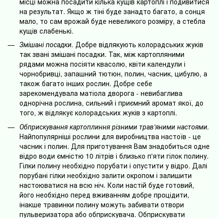
місці можна посадити кілька кущів картоплі і подивитися
на результат. Якщо ж тіні буде занадто багато, а сонця
мало, то сам врожай буде невеликого розміру, а стебла
кущів слабенькі.
Змішані посадки.
Добре відлякують колорадських жуків
так звані змішані посадки. Так, між картопляними
рядами можна посіяти квасолю, квіти календули і
чорнобривці, запашний тютюн, полин, часник, цибулю, а
також багато інших рослин. Добре себе
зарекомендувала матіола дворога - невибаглива
однорічна рослина, сильний і приємний аромат якої, до
того, ж відлякує колорадських жуків з картоплі.
Обприскування картоплиння різними трав'яними настоями.
Найпопулярніші рослини для виробництва настоїв - це
часник і полин. Для приготування Вам знадобиться одне
відро води ємністю 10 літрів і близько п'яти гілок полину.
Гілки полину необхідно порубати і опустити у відро. Далі
порубані гілки необхідно залити окропом і залишити
настоюватися на всю ніч. Коли настій буде готовий,
його необхідно перед вживанням добре процідити,
інакше травинки полину можуть забивати отвори
пульверизатора або обприскувача. Обприскувати